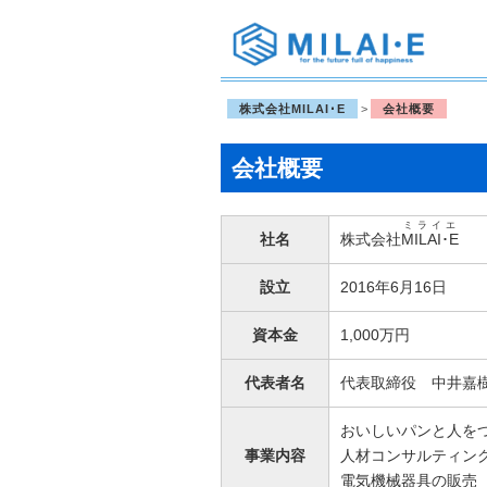
コ
メインメニュー
ン
テ
株式会社MILAI･E
>
会社概要
ン
ツ
会社概要
へ
移
動
ミライエ
社名
株式会社
MILAI･E
設立
2016年6月16日
資本金
1,000万円
代表者名
代表取締役 中井嘉
おいしいパンと人を
事業内容
人材コンサルティン
電気機械器具の販売