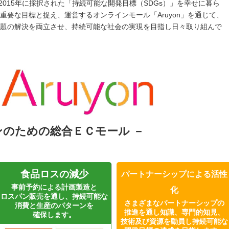
て2015年に採択された「持続可能な開発目標（SDGs）」を幸せに暮ら
重要な目標と捉え、運営するオンラインモール「Aruyon」を通じて、
題の解決を両立させ、持続可能な社会の実現を目指し日々取り組んで
ンのための総合ＥＣモール －
食品ロスの減少
パートナーシップによる活性
事前予約による計画製造と
化
ロスパン販売を通し、持続可能な
さまざまなパートナーシップの
消費と生産のパターンを
推進を通し知識、専門的知見、
確保します。
技術及び資源を動員し持続可能な